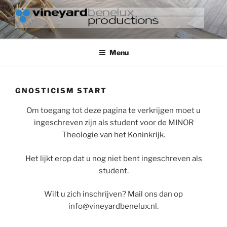
Ga
naar
de
VINEYARD BENELUX
inhoud
PRODUCTIONS
Menu
GNOSTICISM START
Om toegang tot deze pagina te verkrijgen moet u
ingeschreven zijn als student voor de MINOR
Theologie van het Koninkrijk.
Het lijkt erop dat u nog niet bent ingeschreven als
student.
Wilt u zich inschrijven? Mail ons dan op
info@vineyardbenelux.nl.