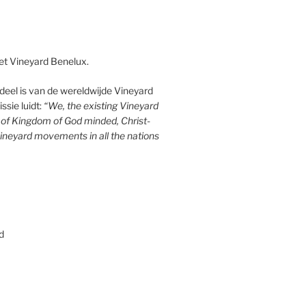
et Vineyard Benelux.
eel is van de wereldwijde Vineyard
sie luidt:
“We, the existing Vineyard
n of Kingdom of God minded, Christ-
ineyard movements in all the nations
d