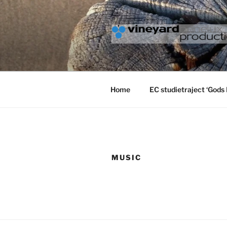
Ga
naar
de
inhoud
VINEYARD
Home
EC studietraject ‘Gods 
MUSIC