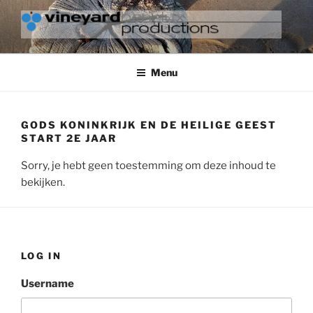
Ga
naar
de
VINEYARD BENELUX
inhoud
PRODUCTIONS
Menu
GODS KONINKRIJK EN DE HEILIGE GEEST
START 2E JAAR
Sorry, je hebt geen toestemming om deze inhoud te
bekijken.
LOG IN
Username