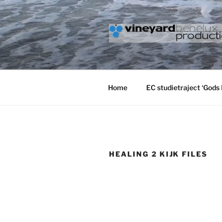
Ga
naar
de
inhoud
VINEYARD
Home
EC studietraject ‘Gods 
HEALING 2 KIJK FILES