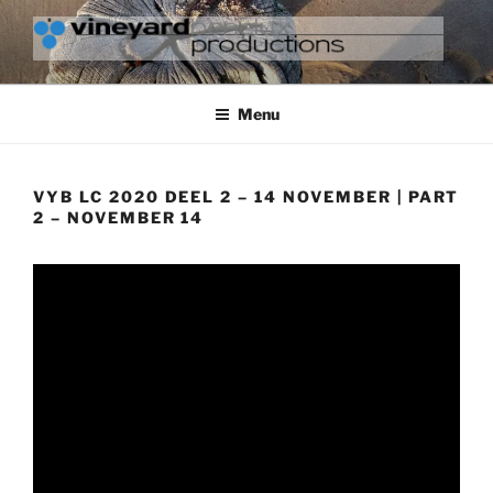
Ga
naar
de
VINEYARD BENELUX
inhoud
PRODUCTIONS
Menu
VYB LC 2020 DEEL 2 – 14 NOVEMBER | PART
2 – NOVEMBER 14